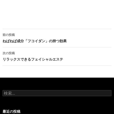
投
前の投稿
稿
ねばねば成分「フコイダン」の持つ効果
ナ
次の投稿
ビ
リラックスできるフェイシャルエステ
ゲ
ー
シ
検
ョ
索:
ン
最近の投稿