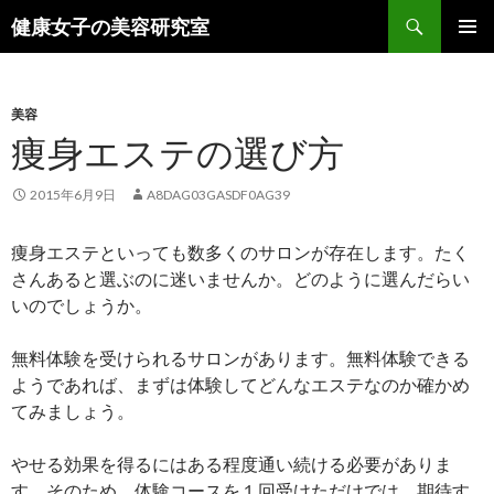
検
健康女子の美容研究室
索
コ
メインメ
ン
ニュー
テ
ン
美容
ツ
痩身エステの選び方
へ
ス
2015年6月9日
A8DAG03GASDF0AG39
キ
ッ
痩身エステといっても数多くのサロンが存在します。たく
プ
さんあると選ぶのに迷いませんか。どのように選んだらい
いのでしょうか。
無料体験を受けられるサロンがあります。無料体験できる
ようであれば、まずは体験してどんなエステなのか確かめ
てみましょう。
やせる効果を得るにはある程度通い続ける必要がありま
す。そのため、体験コースを１回受けただけでは、期待す