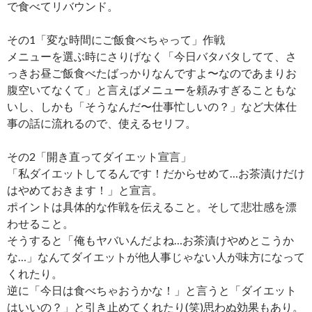
で食べてリバウンド。
その1「変な時間にご飯食べちゃって」作戦
メニューを選ぶ時にさりげなく「今日バタバタしてて、さ
っきお昼ご飯食べたばっかりなんですよ〜なのであまりお
腹空いてなくて」と言えばメニューを頼みすぎることもな
いし、しかも「そうなんだ〜仕事忙しいの？」など大体仕
事の話に流れるので、使えるセリフ。
その2「開き直ってダイエット宣言」
「私ダイエットしてるんです！だからせめて…お茶漬けだけ
はやめておきます！」と宣言。
ポイントは具体的な作戦を伝えること。そして悲壮感を漂
わせること。
そうすると「俺もヤバいんだよね…お茶漬けやめとこうか
な…」なんてダイエットが他人事じゃない人が味方になって
くれたり。
逆に「今日は食べちゃおうかな！」と言うと「ダイエット
はいいの？」と引き止めてくれたり(笑)思わぬ効果もあり。