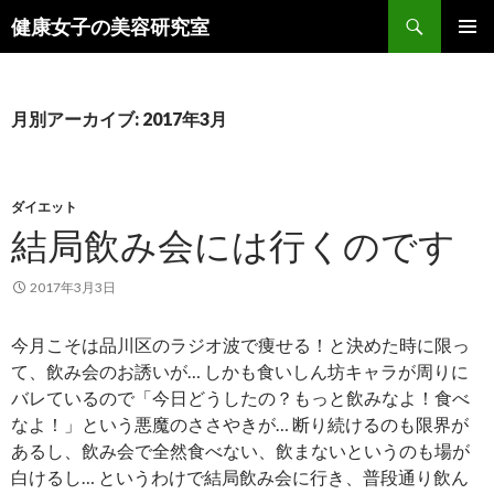
検
健康女子の美容研究室
索
コ
メインメ
ン
ニュー
テ
ン
月別アーカイブ: 2017年3月
ツ
へ
ス
キ
ダイエット
ッ
結局飲み会には行くのです
プ
2017年3月3日
今月こそは品川区のラジオ波で痩せる！と決めた時に限っ
て、飲み会のお誘いが… しかも食いしん坊キャラが周りに
バレているので「今日どうしたの？もっと飲みなよ！食べ
なよ！」という悪魔のささやきが… 断り続けるのも限界が
あるし、飲み会で全然食べない、飲まないというのも場が
白けるし… というわけで結局飲み会に行き、普段通り飲ん