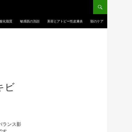
酸化脂質
敏感肌の洗顔
美容とアトピー性皮膚炎
額のケア
キビ
バランス影
です。