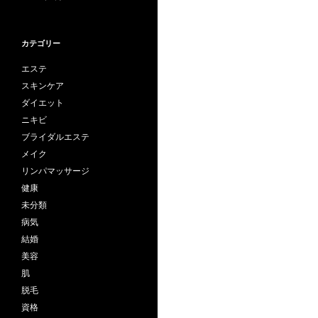
カテゴリー
エステ
スキンケア
ダイエット
ニキビ
ブライダルエステ
メイク
リンパマッサージ
健康
未分類
病気
結婚
美容
肌
脱毛
資格