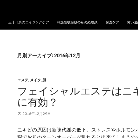
い
三十代男のエイジングケア
乾燥性敏感肌の私の経験談
保湿ケア
怖い過
月別アーカイブ: 2016年12月
エステ
,
メイク
,
肌
フェイシャルエステはニ
に有効？
2016年12月29日
ニキビの原因は新陳代謝の低下、ストレスやホルモン
響でお肌のターンオーバーが乱れると出来てしまうの