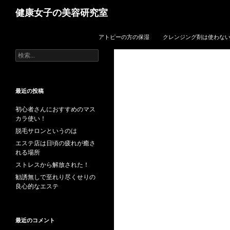
検
健康女子の美容研究室
索
コンテンツへスキップ
アトピーの方の保湿
クレンジング剤は使わな
検
索:
最近の投稿
初心者さんにおすすめのマス
カラ使い！
脱毛サロンというのは
エステ店は日頃の疲れが癒さ
れる場所
ストレスから解放された！
勧誘無しで至れり尽くせりの
良心的なエステ
最近のコメント