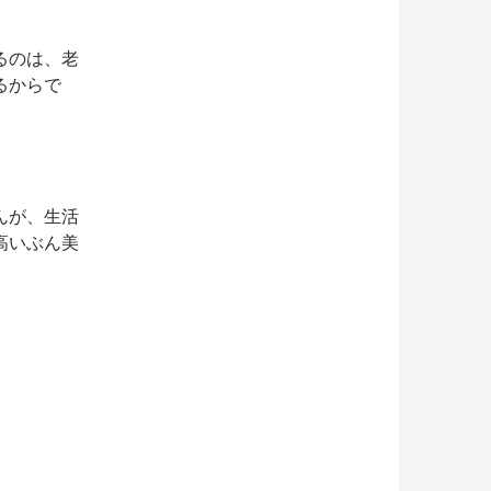
るのは、老
るからで
んが、生活
高いぶん美