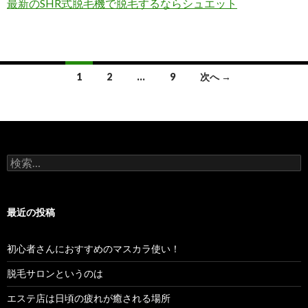
最新のSHR式脱毛機で脱毛するならシュエット
投
1
2
…
9
次へ →
稿
ナ
ビ
検
ゲ
索:
ー
最近の投稿
シ
ョ
初心者さんにおすすめのマスカラ使い！
ン
脱毛サロンというのは
エステ店は日頃の疲れが癒される場所