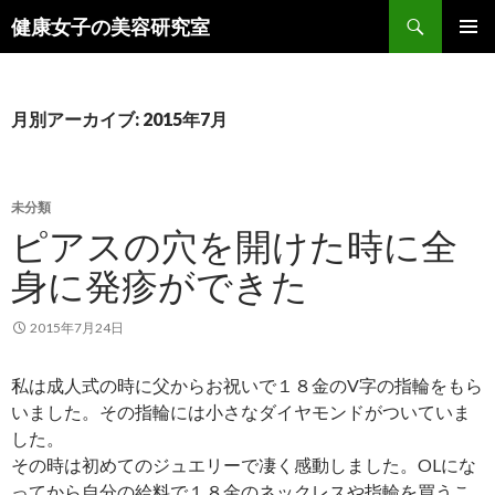
検
健康女子の美容研究室
索
コ
メインメ
ン
ニュー
テ
ン
月別アーカイブ: 2015年7月
ツ
へ
ス
キ
未分類
ッ
ピアスの穴を開けた時に全
プ
身に発疹ができた
2015年7月24日
私は成人式の時に父からお祝いで１８金のV字の指輪をもら
いました。その指輪には小さなダイヤモンドがついていま
した。
その時は初めてのジュエリーで凄く感動しました。OLにな
ってから自分の給料で１８金のネックレスや指輪を買うこ