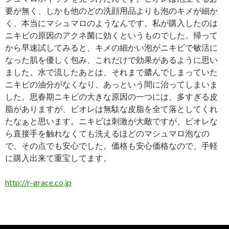
要が無く、しかも他のどの洗顔用品よりも泡のキメが細か
く、本当にマシュマロのようなんです。私が購入したのは
ニキビの原因のアクネ菌に効くというものでした。帰って
から早速試してみると、キメの細かい泡がニキビで敏活に
なった肌を優しく包み、これだけで効果があるように思い
ました。水で流したあとは、それまで膿んでしまっていた
ニキビの油分がなくなり、あっという間に治ってしまいま
した。思春期ニキビの大きな原因の一つには、多すぎる皮
脂がありますが、ビオレは無駄な皮脂を全て落としてくれ
たなぁと思います。ニキビは刺激が大敵ですが、ビオレな
ら直接手を触れなくても洗えるほどのマシュマロ泡なの
で、その点でも安心でした。価格も安心価格なので、手軽
に購入出来て重宝してます。
http://r-grace.co.jp