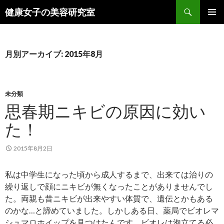
検
健康女子の美容研究室
索
コ
メインメ
ン
ニュー
テ
ン
月別アーカイブ: 2015年8月
ツ
へ
ス
キ
未分類
ッ
思春期ニキビの原因に効い
プ
た！
2015年8月2日
私は中学生になった頃から成人するまで、出来ては治りの
繰り返しで顔にニキビが無くなったことがありませんでし
た。両親も昔ニキビが出来やすい体質で、遺伝とかもある
のかな…と諦めていました。しかしある日、薬局でビオレマ
シュマロホイップを見つけたんです。ビオレは泡立てる必