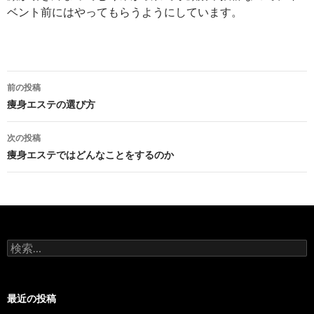
ベント前にはやってもらうようにしています。
投
前の投稿
稿
痩身エステの選び方
ナ
次の投稿
ビ
痩身エステではどんなことをするのか
ゲ
ー
シ
検
ョ
索:
ン
最近の投稿