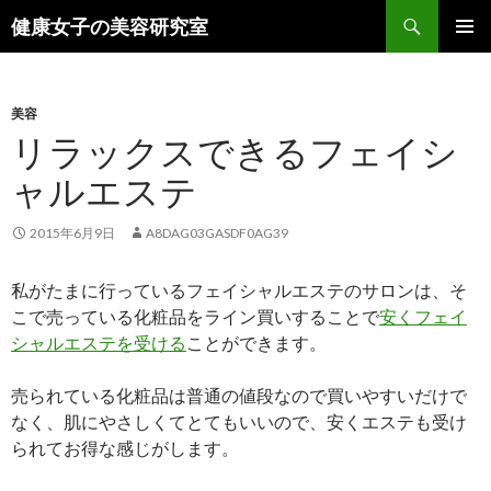
検
健康女子の美容研究室
索
コ
メインメ
ン
ニュー
テ
ン
美容
ツ
リラックスできるフェイシ
へ
ャルエステ
ス
キ
ッ
2015年6月9日
A8DAG03GASDF0AG39
プ
私がたまに行っているフェイシャルエステのサロンは、そ
こで売っている化粧品をライン買いすることで
安くフェイ
シャルエステを受ける
ことができます。
売られている化粧品は普通の値段なので買いやすいだけで
なく、肌にやさしくてとてもいいので、安くエステも受け
られてお得な感じがします。