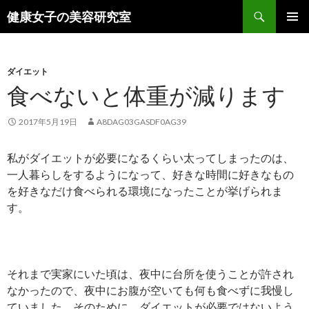
検
健康女子の美容研究室
索
コ
メインメ
ン
ニュー
テ
ン
ダイエット
ツ
食べないと体重が減ります
へ
ス
2017年5月19日
A8DAG03GASDF0AG39
キ
ッ
私がダイエットが必要になるくらい太ってしまったのは、
プ
一人暮らしをするようになって、好きな時間に好きなもの
を好きなだけ食べられる環境になったことが挙げられま
す。
それまで実家にいた頃は、夜中に台所を使うことが許され
なかったので、夜中にお腹が空いても何も食べずに我慢し
ていました。そのために、ダイエットが必要ではないよう