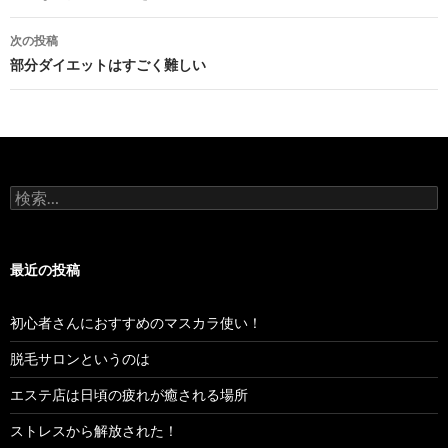
ナ
次の投稿
ビ
部分ダイエットはすごく難しい
ゲ
ー
シ
検
ョ
索:
ン
最近の投稿
初心者さんにおすすめのマスカラ使い！
脱毛サロンというのは
エステ店は日頃の疲れが癒される場所
ストレスから解放された！