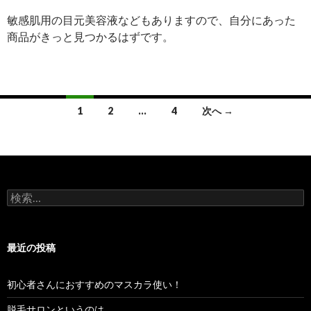
敏感肌用の目元美容液などもありますので、自分にあった
商品がきっと見つかるはずです。
投
1
2
…
4
次へ →
稿
ナ
ビ
検
ゲ
索:
ー
最近の投稿
シ
ョ
初心者さんにおすすめのマスカラ使い！
ン
脱毛サロンというのは