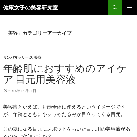
検
健康女子の美容研究室
索
コ
メインメ
ン
ニュー
テ
ン
「美容」カテゴリーアーカイブ
ツ
へ
ス
キ
リンパマッサージ
,
美容
ッ
年齢肌におすすめのアイケ
プ
ア 目元用美容液
2016年11月21日
美容液といえば、お顔全体に使えるというイメージです
が、年齢とともに小ジワやたるみが目立ってくる目元。
この気になる目元にスポットをおいた目元用の美容液があ
るのをご存知ですか？