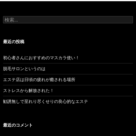
ナ
ビ
検
ゲ
索:
ー
最近の投稿
シ
ョ
初心者さんにおすすめのマスカラ使い！
ン
脱毛サロンというのは
エステ店は日頃の疲れが癒される場所
ストレスから解放された！
勧誘無しで至れり尽くせりの良心的なエステ
最近のコメント