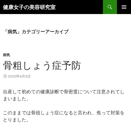
検
健康女子の美容研究室
索
コ
メインメ
ン
ニュー
テ
ン
「病気」カテゴリーアーカイブ
ツ
へ
ス
キ
病気
ッ
骨粗しょう症予防
プ
2015年6月3日
出産して初めての健康診断で骨密度について注意されてし
まいました。
このままでは骨祖しょう症になると言われ、焦って対策を
とりました。