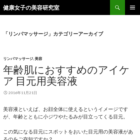
検
健康女子の美容研究室
索
コ
メインメ
ン
ニュー
テ
ン
「リンパマッサージ」カテゴリーアーカイブ
ツ
へ
ス
キ
リンパマッサージ
,
美容
ッ
年齢肌におすすめのアイケ
プ
ア 目元用美容液
2016年11月21日
美容液といえば、お顔全体に使えるというイメージです
が、年齢とともに小ジワやたるみが目立ってくる目元。
この気になる目元にスポットをおいた目元用の美容液があ
るのをご存知ですか？