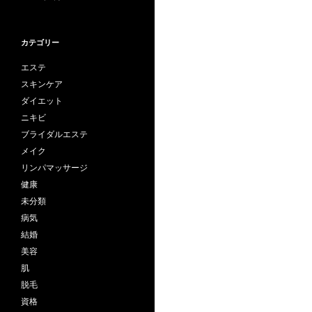
ナ
ビ
カテゴリー
ゲ
エステ
ー
スキンケア
シ
ダイエット
ョ
ニキビ
ブライダルエステ
ン
メイク
リンパマッサージ
健康
未分類
病気
結婚
美容
肌
脱毛
資格