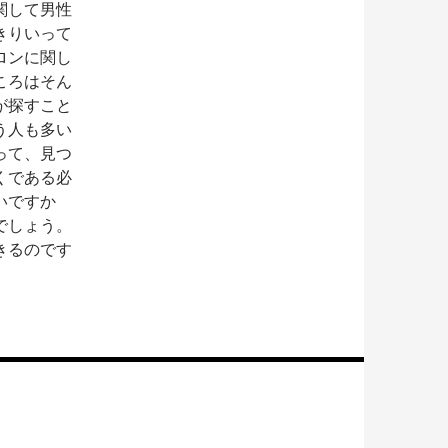
関して男性
きりいって
ロンに関し
ころはそん
が探すこと
う人も多い
って、見つ
くである必
いですか
でしょう。
きるのです