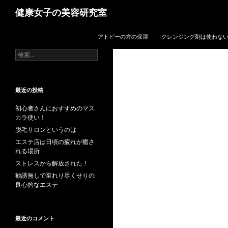
検
健康女子の美容研究室
索
コンテンツへスキップ
アトピーの方の保湿
クレンジング剤は使わな
検
索:
最近の投稿
初心者さんにおすすめのマス
カラ使い！
脱毛サロンというのは
エステ店は日頃の疲れが癒さ
れる場所
ストレスから解放された！
勧誘無しで至れり尽くせりの
良心的なエステ
最近のコメント