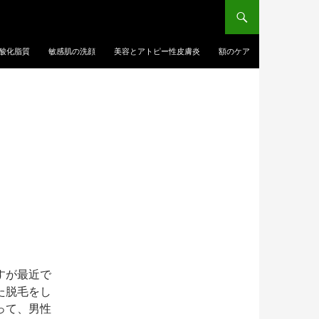
酸化脂質
敏感肌の洗顔
美容とアトピー性皮膚炎
額のケア
すが最近で
た脱毛をし
って、男性